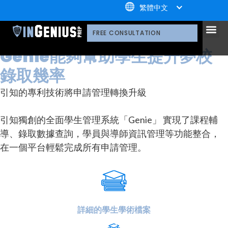
+1.800.722.3105
繁體中文
為什麼選擇引知
我們的技術平臺
我們的服務
為什麼選擇引知
引知的制勝體系
引知的服務流程
我們的技術平臺
升學家庭好評
公益計劃
榮譽守則
多元化聲明
網路研討會
播客
引知的領導團隊
職業發展
案例分享
引知免費資源庫
播客
常見問題
媒體報導
引知先進的申請管理系統
FREE CONSULTATION
Genie能夠幫助學生提升夢校
錄取幾率
引知的專利技術將申請管理轉換升級
引知獨創的全面學生管理系統「Genie」 實現了課程輔
導、錄取數據查詢，學員與導師資訊管理等功能整合，
在一個平台輕鬆完成所有申請管理。
詳細的學生學術檔案