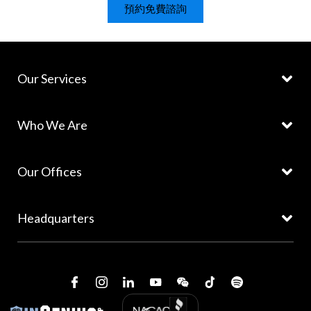
預約免費諮詢
Our Services
Who We Are
Our Offices
Headquarters