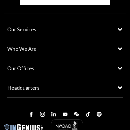
Our Services
Who We Are
Our Offices
Headquarters