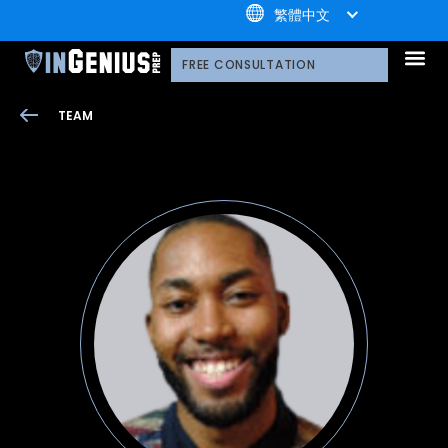
+1.800.722.3105
繁體中文
我們的服務
為什麼選擇引知
引知的制勝體系
引知的服務流程
我們的技術平臺
升學家庭好評
公益計劃
榮譽守則
多元化聲明
網路研討會
播客
引知的領導團隊
職業發展
案例分享
引知免費資源庫
播客
常見問題
媒體報導
FREE CONSULTATION
TEAM