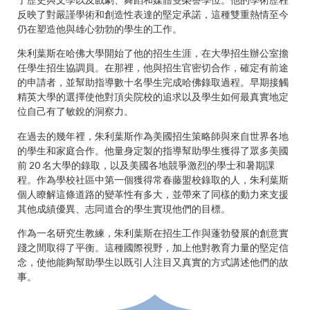
反映了對嚴謹學術和創造性表達的堅定承諾，這種雙重熱情至今
仍在塑造他與雄心勃勃的學生的工作。
朱利葉斯在哈佛大學開始了他的招生生涯，在大學招生辦公室擔
任學生招生協調員。在那裡，他與招生官密切合作，確定有前途
的申請者，並幫助指導數十名學生完成哈佛錄取過程。早期接觸
精英大學的選擇使他對頂尖院校的追求以及學生如何最真實地定
位自己有了敏銳的洞察力。
在過去的幾年裡，朱利葉斯作為美國招生策略師與來自世界各地
的學生和家庭合作。他量身定製的指導幫助學生獲得了眾多美國
前 20 名大學的錄取，以及美國各地競爭激烈的學士和暑期課
程。作為學校社區中第一個獲得常春藤盟校錄取的人，朱利葉斯
個人瞭解這條道路的變革性有多大，並帶來了同樣的動力來支援
其他成績優異、志同道合的學生實現他們的目標。
作為一名研究生教練，朱利葉斯在招生工作與蓬勃發展的創意實
踐之間取得了平衡。這種國際視野，加上他對教育力量的堅定信
念，使他能夠幫助學生以既引人注目又真實的方式講述他們的故
事。