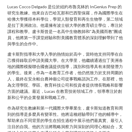
Lucas Cocco Delgado 是位於紐約布魯克林的 InGenius Prep 的
研究生教練。他來自古巴哈瓦那和巴西聖保羅，作為國際學生在
哈佛大學獲得本科學位，學習人類發育和再生生物學，第二領域
是拉丁美洲政治。他還擁有波士頓大學的教育碩士學位，專注於
課程和教學。盧卡斯曾是一名高中生物教師和“為美國而教”團成
員，他將第一手課堂經驗和對美國教育體系的深刻理解帶到了他
與學生的合作中。
盧卡斯對指導和大學入學的熱情始於高中，當時他支持同學在自
己獲得錄取后申請美國大學。在大學里，他繼續通過拉丁美洲各
地的國際模擬聯合國會議提供指導，識別和指導具有未開發潛力
的學生。後來，作為一名教育工作者，他仍然致力於支持周圍的
人，最終在安永帕台農神廟公司從事戰略諮詢工作。在那裡，他
為文理學院、學區、教育科技公司和投資者提供增長戰略和影響
方面的建議。最近，Lucas 在教育技術領域工作，領導專注於創
新和公平的企業發展和戰略工作。
作為研究生教練和第一代國際大學畢業生，盧卡斯知道教育和周
到的指導是多麼具有變革性。他將這種經驗帶到了他的輔導中，
幫助來自不同背景的學生在招生過程中展示他們最真實、最引人
注目的自我。他的方法將戰略洞察力與深刻的同理心相結合，支