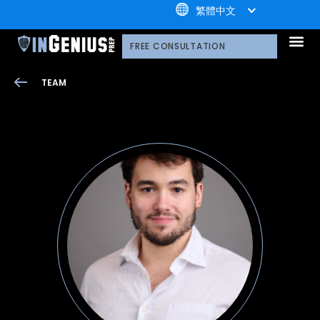
+1.800.722.3105
繁體中文
我們的服務
為什麼選擇引知
引知的制勝體系
引知的服務流程
我們的技術平臺
升學家庭好評
公益計劃
榮譽守則
多元化聲明
網路研討會
播客
引知的領導團隊
職業發展
案例分享
引知免費資源庫
播客
常見問題
媒體報導
FREE CONSULTATION
TEAM