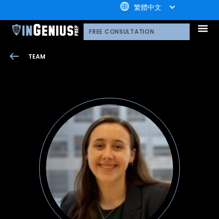
+1.800.722.3105
繁體中文
我們的服務
為什麼選擇引知
引知的制勝體系
引知的服務流程
我們的技術平臺
升學家庭好評
公益計劃
榮譽守則
多元化聲明
網路研討會
播客
引知的領導團隊
職業發展
案例分享
引知免費資源庫
播客
常見問題
媒體報導
FREE CONSULTATION
TEAM