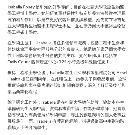
Isabella Posey 是引知的升學導師，目前在杜蘭大學攻讀生物醫
學工程博士學位。她的研究重點是性別特定培養方法與微生理系
統的相互作用，以建立更好的臨床前測試模型。她先前在維吉尼
亞大學獲得生物醫學工程學士學位，並在康乃爾大學獲得生物醫
學工程碩士學位。
在學術生涯中，Isabella 擔任多個領導職務，包括工程學生會和
跨姐妹會理事會社區服務分部的負責人。她還擔任康乃爾大學女
性工程師學會研究生分會的共同主席。她的服務項目包括在
Emily Couric 臨床癌症中心和 24 小時危機熱線擔任志工。
獲得工程碩士學位後，Isabella 在生命科學和製藥諮詢公司 Acsel
Health 擔任顧問兩年。在此職位上，她參與了與藥品定價、全球
推廣策略和專科藥房網絡設計相關的專案，深入了解研發後期和
藥品商業化過程。
除了研究工作外，Isabella 還在杜蘭大學擔任助教，協助本科生
準備研究生入學申請、實習和求職申請。作為升學導師，她喜歡
指導學生的專業發展和學術申請，專注於創建獨特的個人敘事並
展現最佳一面。Isabella 有豐富的經驗，指導過從高中生到初階
職場人士等各類學生。