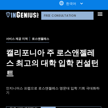
+1.800.722.3105
한국어
OUR 
왜 당사인가
기술 플랫폼
프로보노 및 파트너십
다양성 선
라이브러리
자주 묻는 
FREE CONSULTATION
서비스 제공 지역
로스앤젤레스
캘리포니아 주 로스앤젤레
스 최고의 대학 입학 컨설턴
트
인지니어스 프렙으로 로스앤젤레스 명문대 입학 기회 극대화하
기