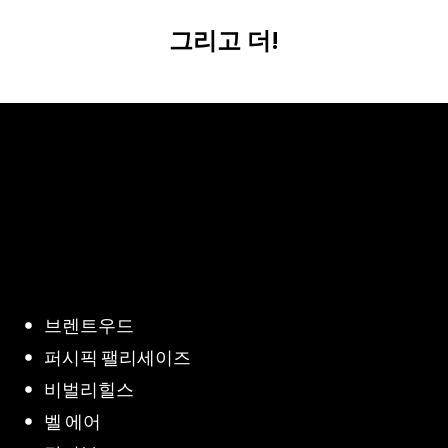
그리고 더!
브렌트우드
퍼시픽 팰리세이즈
비벌리힐스
벨 에어