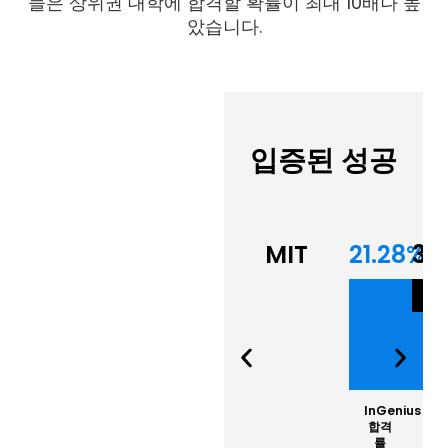
들은 상위권 대학에 합격할 확률이 최대 10배나 높
았습니다.
입증된 성공
MIT
21.28%
3.
평
수
InGenius
합격
률