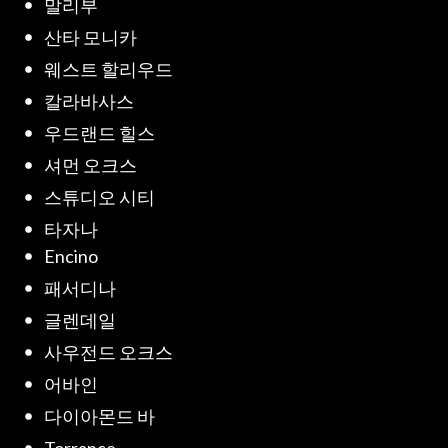
말리부
산타 모니카
웨스트 할리우드
칼라바사스
우드랜드 힐스
셔먼 오크스
스튜디오 시티
타자나
Encino
패서디나
글렌데일
사우전드 오크스
어바인
다이아몬드 바