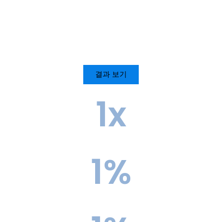
결과 보기
1
x
상위 10개 학교 진입 가능성
1
%
수락률