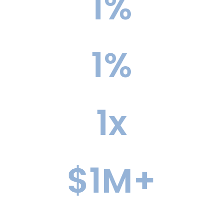
1
%
가족 만족도
1
%
학교에 입학한 학생
1
x
상위 30위권 학교 진입 가능성 증가
$
1
M+
In 장학금