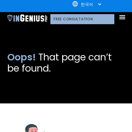
+1.800.722.3105
한국어
OUR 
왜 당사인가
기술 플랫폼
프로보노 및 파트너십
다양성 선
라이브러리
자주 묻는 
FREE CONSULTATION
Oops!
That page can’t
be found.