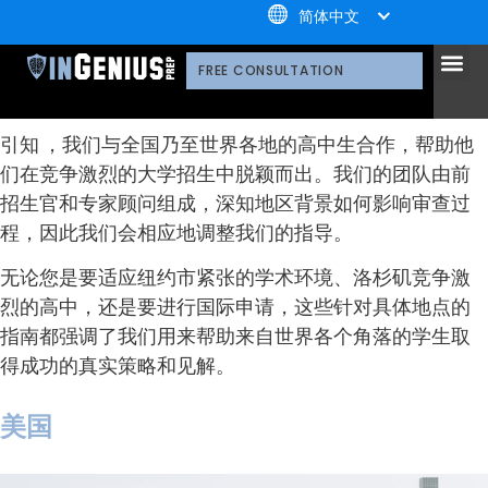
+1.800.722.3105
简体中文
引知办公室地点
引知的服务
选择引知的理由
引知的制胜体系
引知的指导方式
我们的技术平台
升学家庭
引知公益计划；
荣誉守
多元化声明
线上直播分享会
引知的领导团队
职业发
案例分
引知免费资源库
常见问
媒体报
我们的办公地点
FREE CONSULTATION
引知 ，我们与全国乃至世界各地的高中生合作，帮助他
们在竞争激烈的大学招生中脱颖而出。我们的团队由前
招生官和专家顾问组成，深知地区背景如何影响审查过
程，因此我们会相应地调整我们的指导。
无论您是要适应纽约市紧张的学术环境、洛杉矶竞争激
烈的高中，还是要进行国际申请，这些针对具体地点的
指南都强调了我们用来帮助来自世界各个角落的学生取
得成功的真实策略和见解。
美国