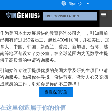
+1.800.722.3105
简体中文
我们的团队
职业发展
引知的服务
选择引知的理由
引知的制胜体系
引知的指导方式
我们的技术平台
升学家庭
引知公益计划；
荣誉守
多元化声明
线上直播分享会
引知的领导团队
职业发
案例分
引知免费资源库
常见问
媒体报
加入引知
FREE CONSULTATION
作为美国本土发展最快的教育咨询公司之一，引知目前
已拥有超过150名员工、超过400名顾问，并在美国、加
拿大、中国、韩国、新西兰、香港、新加坡、台湾、越
南等地区都设立了办公室，在全球范围内为无数学生提
供了高质量的申请咨询服务。
引知始终专注于提供优质的美国大学及研究生项目申请
咨询服务。如果你在寻找一份快节奏、激动人心又充满
成就感的工作，引知会是你的不二选择！
查看热招职位
在这里创造
属于你的价值