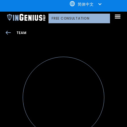
+1.800.722.3105
简体中文
引知的服务
选择引知的理由
引知的制胜体系
引知的指导方式
我们的技术平台
升学家庭
引知公益计划；
荣誉守
多元化声明
线上直播分享会
引知的领导团队
职业发
案例分
引知免费资源库
常见问
媒体报
FREE CONSULTATION
TEAM