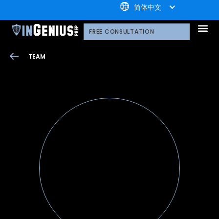
+1.800.722.3105
简体中文
引知的服务
选择引知的理由
引知的制胜体系
引知的指导方式
我们的技术平台
升学家庭
引知公益计划；
荣誉守
多元化声明
线上直播分享会
引知的领导团队
职业发
案例分
引知免费资源库
常见问
媒体报
FREE CONSULTATION
TEAM