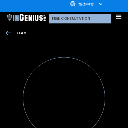
+1.800.722.3105
简体中文
引知的服务
选择引知的理由
引知的制胜体系
引知的指导方式
我们的技术平台
升学家庭
引知公益计划；
荣誉守
多元化声明
线上直播分享会
引知的领导团队
职业发
案例分
引知免费资源库
常见问
媒体报
FREE CONSULTATION
TEAM