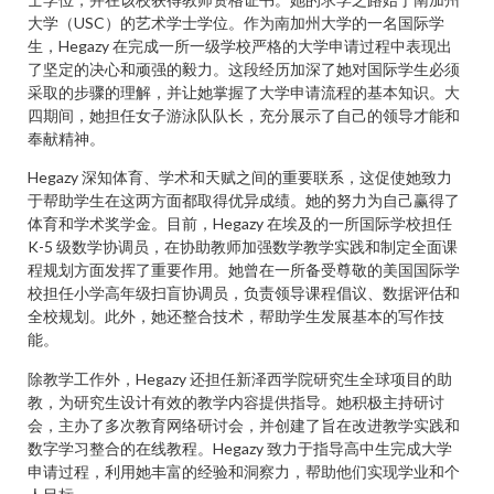
大学（USC）的艺术学士学位。作为南加州大学的一名国际学
生，Hegazy 在完成一所一级学校严格的大学申请过程中表现出
了坚定的决心和顽强的毅力。这段经历加深了她对国际学生必须
采取的步骤的理解，并让她掌握了大学申请流程的基本知识。大
四期间，她担任女子游泳队队长，充分展示了自己的领导才能和
奉献精神。
Hegazy 深知体育、学术和天赋之间的重要联系，这促使她致力
于帮助学生在这两方面都取得优异成绩。她的努力为自己赢得了
体育和学术奖学金。目前，Hegazy 在埃及的一所国际学校担任
K-5 级数学协调员，在协助教师加强数学教学实践和制定全面课
程规划方面发挥了重要作用。她曾在一所备受尊敬的美国国际学
校担任小学高年级扫盲协调员，负责领导课程倡议、数据评估和
全校规划。此外，她还整合技术，帮助学生发展基本的写作技
能。
除教学工作外，Hegazy 还担任新泽西学院研究生全球项目的助
教，为研究生设计有效的教学内容提供指导。她积极主持研讨
会，主办了多次教育网络研讨会，并创建了旨在改进教学实践和
数字学习整合的在线教程。Hegazy 致力于指导高中生完成大学
申请过程，利用她丰富的经验和洞察力，帮助他们实现学业和个