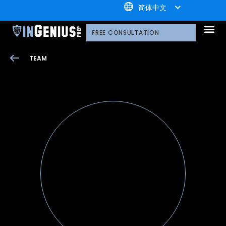
+1.800.722.3105
简体中文
引知的服务
选择引知的理由
引知的制胜体系
引知的指导方式
我们的技术平台
升学家庭
引知公益计划；
荣誉守
多元化声明
线上直播分享会
引知的领导团队
职业发
案例分
引知免费资源库
常见问
媒体报
FREE CONSULTATION
TEAM