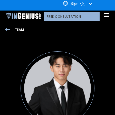
+1.800.722.3105
简体中文
引知的服务
选择引知的理由
引知的制胜体系
引知的指导方式
我们的技术平台
升学家庭
引知公益计划；
荣誉守
多元化声明
线上直播分享会
引知的领导团队
职业发
案例分
引知免费资源库
常见问
媒体报
FREE CONSULTATION
TEAM