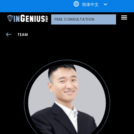
+1.800.722.3105
简体中文
引知的服务
选择引知的理由
引知的制胜体系
引知的指导方式
我们的技术平台
升学家庭
引知公益计划；
荣誉守
多元化声明
线上直播分享会
引知的领导团队
职业发
案例分
引知免费资源库
常见问
媒体报
FREE CONSULTATION
TEAM