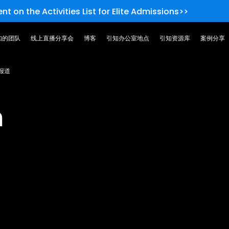
nt on the Activities List for Elite Admissions>>
知的团队
线上直播分享会
博客
引知办公室地点
引知资源库
案例分享
报道
h