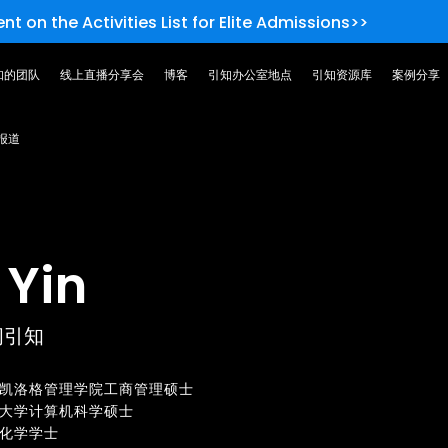
nt on the Activities List for Elite Admissions>>
知的团队
线上直播分享会
博客
引知办公室地点
引知资源库
案例分享
报道
 Yin
问引知
凯洛格管理学院工商管理硕士
大学计算机科学硕士
化学学士