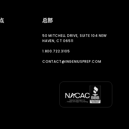
点
总部
50 MITCHELL DRIVE, SUITE 104 NEW
HAVEN, CT 06511
1.800.722.3105
CONTACT@INGENIUSPREP.COM