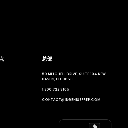
点
总部
50 MITCHELL DRIVE, SUITE 104 NEW
HAVEN, CT 06511
1.800.722.3105
CONTACT@INGENIUSPREP.COM