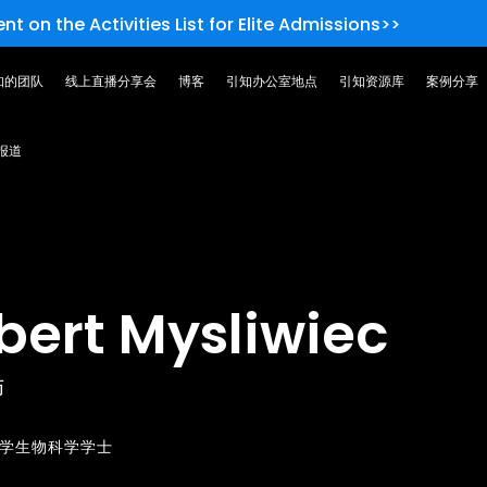
nt on the Activities List for Elite Admissions>>
知的团队
线上直播分享会
博客
引知办公室地点
引知资源库
案例分享
报道
bert Mysliwiec
师
学生物科学学士