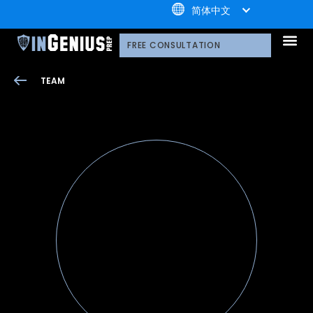
+1.800.722.3105
简体中文
引知的服务
选择引知的理由
引知的制胜体系
引知的指导方式
我们的技术平台
升学家庭
引知公益计划；
荣誉守
多元化声明
线上直播分享会
引知的领导团队
职业发
案例分
引知免费资源库
常见问
媒体报
FREE CONSULTATION
TEAM