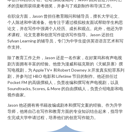
术的贡献而获得麦考德奖，并参与了戏剧制作和导演工作。
在职业方面，Jason 曾担任教育顾问和辅导员，擅长大学论文、
个人陈述和申请准备。他专注于通过模拟校友面试帮助学生构思
论文，并在写作中强调个人经历、成长和观点。此外，他还为学
术课程、论文竞赛和创意写作提供写作指导。Jason 还担任
Sylvan Learning 的辅导员，专门为中学生提供英语语言艺术和写
作支持。
除了教育工作之外，Jason 还是一名作家，在好莱坞和有声电视
剧方面拥有丰富的经验。他曾为漫威和福克斯的《天赋异禀》撰
写电视剧，为 AppleTV+ 和Robert Downey Jr.开发真实犯罪系列
剧，并参与过 HBO 电影和 Lifetime 节目的制作。他还担任过
Pocket FM 的高级撰稿人，负责改编和撰写有声电视剧，以及
Soundtracks, Scores, & More 的自由撰稿人，负责介绍电影和电
视作曲家。
Jason 他还拥有将书籍改编成剧本和撰写文案的经验。作为升学
导师，他将自己在写作和教育方面的专业知识结合起来，指导学
生完成大学申请过程，培养他们的创意写作能力。