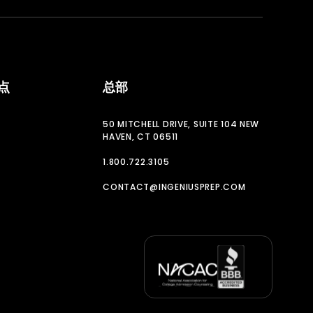
点
总部
50 MITCHELL DRIVE, SUITE 104 NEW
HAVEN, CT 06511
1.800.722.3105
CONTACT@INGENIUSPREP.COM