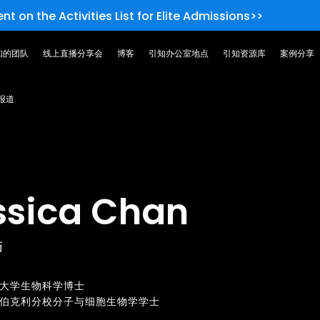
nt on the Activities List for Elite Admissions>>
知的团队
线上直播分享会
博客
引知办公室地点
引知资源库
案例分享
报道
ssica Chan
师
大学生物科学博士
伯克利分校分子与细胞生物学学士