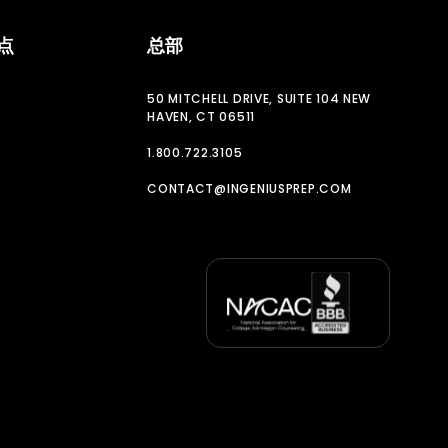
点
总部
50 MITCHELL DRIVE, SUITE 104 NEW
HAVEN, CT 06511
1.800.722.3105
CONTACT@INGENIUSPREP.COM