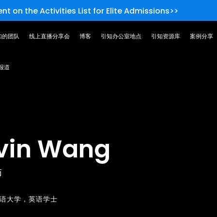
nt on the Activities List for Elite Admissions>>
知的团队
线上直播分享会
博客
引知办公室地点
引知资源库
案例分享
报道
vin Wang
师
语大学，英语学士