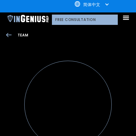
+1.800.722.3105
简体中文
引知的服务
选择引知的理由
引知的制胜体系
引知的指导方式
我们的技术平台
升学家庭
引知公益计划；
荣誉守
多元化声明
线上直播分享会
引知的领导团队
职业发
案例分
引知免费资源库
常见问
媒体报
FREE CONSULTATION
TEAM