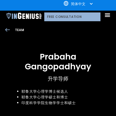
+1.800.722.3105
简体中文
引知的服务
选择引知的理由
引知的制胜体系
引知的指导方式
我们的技术平台
升学家庭
引知公益计划；
荣誉守
多元化声明
线上直播分享会
引知的领导团队
职业发
案例分
引知免费资源库
常见问
媒体报
FREE CONSULTATION
TEAM
Prabaha
Gangopadhyay
升学导师
耶鲁大学心理学博士候选人
耶鲁大学心理学硕士和博士
印度科学学院生物学学士和硕士