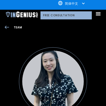
+1.800.722.3105
简体中文
引知的服务
选择引知的理由
引知的制胜体系
引知的指导方式
我们的技术平台
升学家庭
引知公益计划；
荣誉守
多元化声明
线上直播分享会
引知的领导团队
职业发
案例分
引知免费资源库
常见问
媒体报
FREE CONSULTATION
TEAM