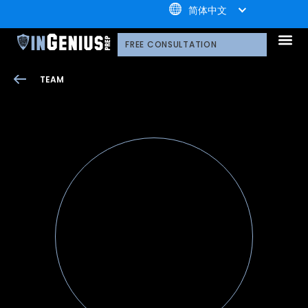
+1.800.722.3105
简体中文
引知的服务
选择引知的理由
引知的制胜体系
引知的指导方式
我们的技术平台
升学家庭
引知公益计划；
荣誉守
多元化声明
线上直播分享会
引知的领导团队
职业发
案例分
引知免费资源库
常见问
媒体报
FREE CONSULTATION
TEAM