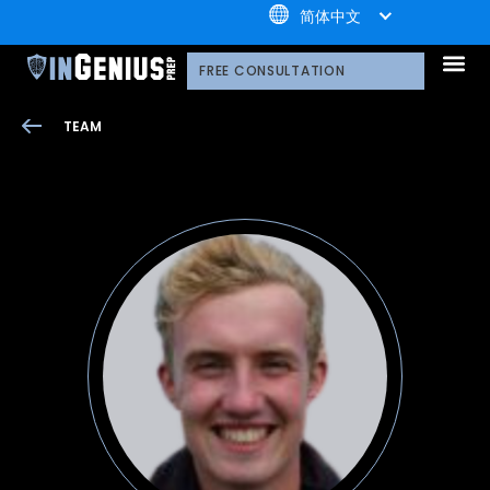
+1.800.722.3105
简体中文
引知的服务
选择引知的理由
引知的制胜体系
引知的指导方式
我们的技术平台
升学家庭
引知公益计划；
荣誉守
多元化声明
线上直播分享会
引知的领导团队
职业发
案例分
引知免费资源库
常见问
媒体报
FREE CONSULTATION
TEAM