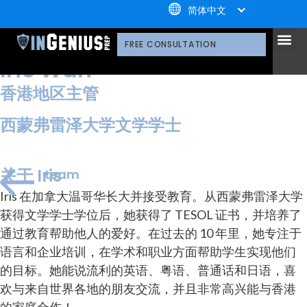
+1.800.722.3105
简体中文
引知的服务
选择引知的理由
引知的制胜体系
引知的指导方式
我们的技术平台
升学家庭
引知公益计划；
荣誉守
多元化声明
线上直播分享会
引知的领导团队
职业发
案例分
引知免费资源库
常见问
媒体报
FREE CONSULTATION
Iris Wan
香港地区主管
西蒙弗雷泽大学文学学士
关于 Iris
team
Iris 在加拿大温哥华长大并接受教育。从西蒙弗雷泽大学
获得文学学士学位后，她获得了 TESOL 证书，并培养了
通过教育帮助他人的爱好。在过去的 10 年里，她专注于
语言和企业培训，在学术和职业方面帮助学生实现他们
的目标。她能说流利的英语、粤语、普通话和日语，喜
欢与来自世界各地的朋友交流，并且非常高兴能与香港
的家庭合作！