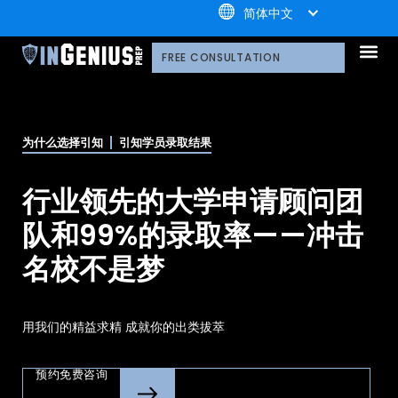
+1.800.722.3105
简体中文
引知的服务
选择引知的理由
引知的制胜体系
引知的指导方式
我们的技术平台
升学家庭
引知公益计划；
荣誉守
多元化声明
线上直播分享会
引知的领导团队
职业发
案例分
引知免费资源库
常见问
媒体报
FREE CONSULTATION
为什么选择引知
引知学员录取结果
行业领先的大学申请顾问团
队和99%的录取率——冲击
名校不是梦
用我们的精益求精 成就你的出类拔萃
预约免费咨询