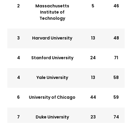
2
Massachusetts
5
46
Institute of
Technology
3
Harvard University
13
48
4
Stanford University
24
71
4
Yale University
13
58
6
University of Chicago
44
59
7
Duke University
23
74