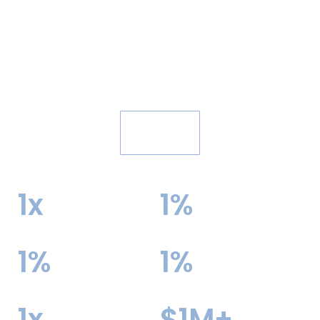
24
Georgetown
18
55
University
26
University of North
26
117
Carolina at Chapel
Hill
案例分享
26
University of Virginia
16
79
1
x
1
%
28
University of
23
152
更高几率进入排名前 10 的大
录取率
Southern California
学
1
%
1
%
29
University of
50
317
升学家庭满意率
学生被目标或冲刺院校录取
California--San
1
x
$
1
M+
Diego