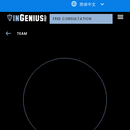
+1.800.722.3105
简体中文
引知的服务
选择引知的理由
引知的制胜体系
引知的指导方式
我们的技术平台
升学家庭
引知公益计划；
荣誉守
多元化声明
线上直播分享会
引知的领导团队
职业发
案例分
引知免费资源库
常见问
媒体报
FREE CONSULTATION
TEAM