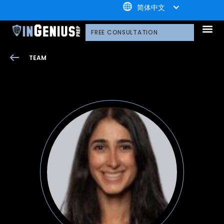
+1.800.722.3105
简体中文
引知的服务
选择引知的理由
引知的制胜体系
引知的指导方式
我们的技术平台
升学家庭
引知公益计划；
荣誉守
多元化声明
线上直播分享会
引知的领导团队
职业发
案例分
引知免费资源库
常见问
媒体报
FREE CONSULTATION
TEAM