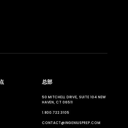
点
总部
50 MITCHELL DRIVE, SUITE 104 NEW
HAVEN, CT 06511
1.800.722.3105
CONTACT@INGENIUSPREP.COM