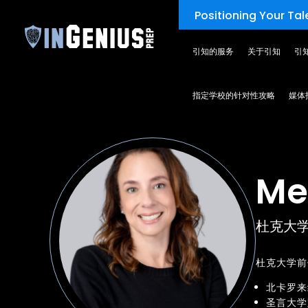
Positioning Your Tale
引知的服务
关于引知
引
TEAM
指定学校的针对性攻略
媒体
Me
杜克大
杜克大学前
北卡罗来
圣言大学