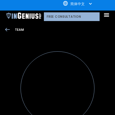
+1.800.722.3105
简体中文
引知的服务
选择引知的理由
引知的制胜体系
引知的指导方式
我们的技术平台
升学家庭
引知公益计划；
荣誉守
多元化声明
线上直播分享会
引知的领导团队
职业发
案例分
引知免费资源库
常见问
媒体报
FREE CONSULTATION
TEAM