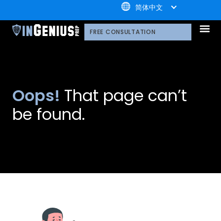
+1.800.722.3105
简体中文
引知的服务
选择引知的理由
引知的制胜体系
引知的指导方式
我们的技术平台
升学家庭
引知公益计划；
荣誉守
多元化声明
线上直播分享会
引知的领导团队
职业发
案例分
引知免费资源库
常见问
媒体报
FREE CONSULTATION
Oops!
That page can’t
be found.