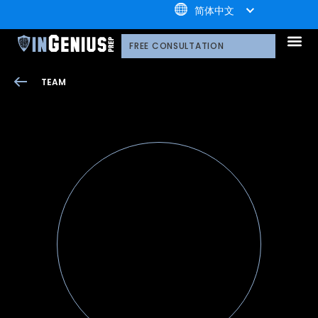
+1.800.722.3105
简体中文
引知的服务
选择引知的理由
引知的制胜体系
引知的指导方式
我们的技术平台
升学家庭
引知公益计划；
荣誉守
多元化声明
线上直播分享会
引知的领导团队
职业发
案例分
引知免费资源库
常见问
媒体报
FREE CONSULTATION
TEAM